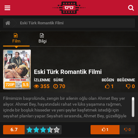
Eski Türk Romantik Filmi
Film
Bilgi
Eski Türk Romantik Filmi
İZLENME
SÜRE
BEĞEN
BEĞENME
720P
5.5
355
70
1
0
Filmimizin başrolünde, zengin bir ailenin oğlu olan Ahmet Bey yer
alıyor. Ahmet Bey, hayatındaki rahat ve lüks yaşamına rağmen,
içinde bir boşluk hisseder ve yeni şeyler keşfetmek istediği için
seyahat planları yapar.Seyahati sırasında, Ahmet Bey, güzelliğiyle
dikkat çeken köylü kızı Ayşe'yle tanışır. Ayşe, sade bir yaşam
sürmektedir ve doğal güzellikleriyle Ahmet Bey'in kalbini çalar.
6.7
1
0
İkilinin arasında, ekonomik, sosyal ve kültürel farklılıklar olmasına